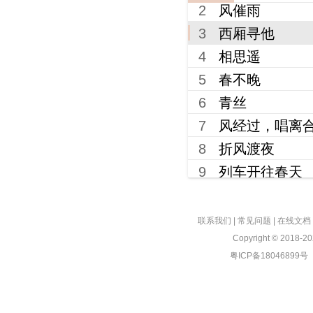
3
西厢寻他
4
相思遥
5
春不晚
6
青丝
7
风经过，唱离
8
折风渡夜
9
列车开往春天
10
带我到山顶
11
5:20AM
12
离别开出花
联系我们
|
常见问题
|
在线文档
Copyright © 2018-2
13
未必
粤ICP备18046899号
14
我期待的不是
15
向云端