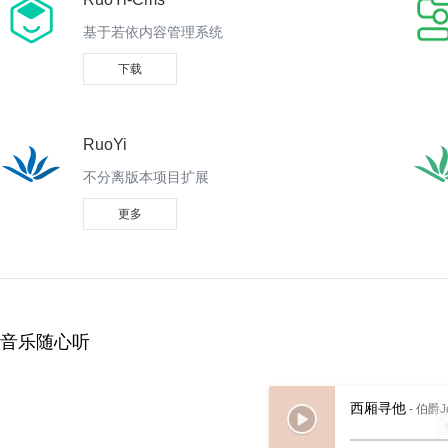
基于若依内容管理系统
下载
RuoYi
不分离版本项目扩展
更多
音乐随心听
1
别让爱凋落
西厢寻他
- 伯爵J
2
风催雨